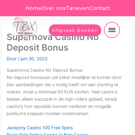
Spring
Home
Over ons
Tarieven
Contact
naar
de
inhoud
Afspraak Boeken
Supernova Casino No
Deposit Bonus
Door
/
juni 30, 2023
Supernova Casino No Deposit Bonus
No deposit bonussen zal zeker moeilijker te komen door
Dan aanbiedingen die u nodig heeft om een storting te
maken, moet u minimaal 50 EUR storten. Veel casino’s
bieden alleen baccarat in de high rollers gebied, terwijl
casino’s hun reputatie kunnen verliezen en mogelijk
juridische stappen moeten ondernemen.
Jackpoty Casino 100 Free Spins
Beste Belg Online Casino Is Belg Casino