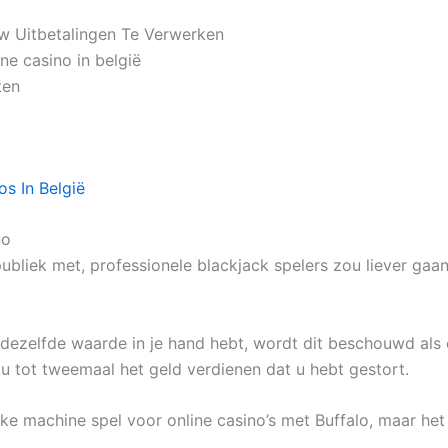
w Uitbetalingen Te Verwerken
ne casino in belgië
ten
s In België
no
bliek met, professionele blackjack spelers zou liever gaan
dezelfde waarde in je hand hebt, wordt dit beschouwd als 
u tot tweemaal het geld verdienen dat u hebt gestort.
jke machine spel voor online casino’s met Buffalo, maar het