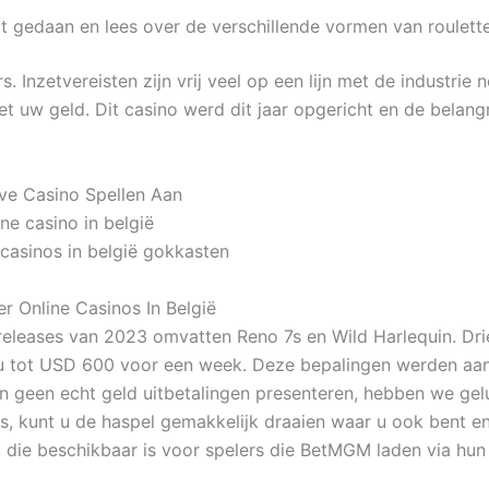
 gedaan en lees over de verschillende vormen van roulette
s.
Inzetvereisten zijn vrij veel op een lijn met de industrie 
w geld. Dit casino werd dit jaar opgericht en de belangri
ive Casino Spellen Aan
ne casino in belgië
casinos in belgië gokkasten
r Online Casinos In België
 releases van 2023 omvatten Reno 7s en Wild Harlequin. Dr
t u tot USD 600 voor een week. Deze bepalingen werden aa
en geen echt geld uitbetalingen presenteren, hebben we gel
, kunt u de haspel gemakkelijk draaien waar u ook bent en m
ie beschikbaar is voor spelers die BetMGM laden via hun 