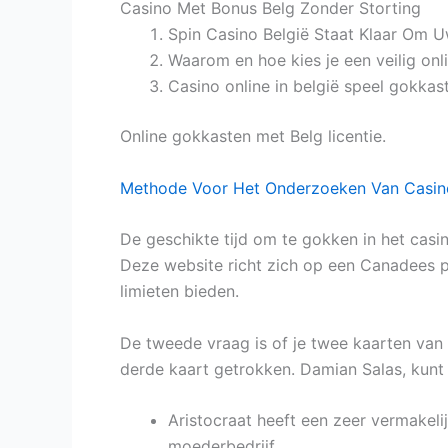
Casino Met Bonus Belg Zonder Storting
Spin Casino België Staat Klaar Om U
Waarom en hoe kies je een veilig onli
Casino online in belgië speel gokkas
Online gokkasten met Belg licentie.
Methode Voor Het Onderzoeken Van Casino
De geschikte tijd om te gokken in het casi
Deze website richt zich op een Canadees pu
limieten bieden.
De tweede vraag is of je twee kaarten van 
derde kaart getrokken. Damian Salas, kunt 
Aristocraat heeft een zeer vermakeli
moederbedrijf.