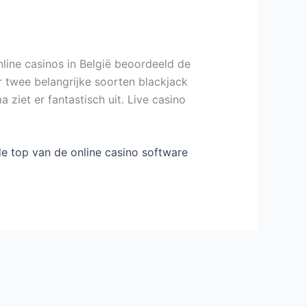
line casinos in België beoordeeld de
r twee belangrijke soorten blackjack
ziet er fantastisch uit. Live casino
de top van de online casino software