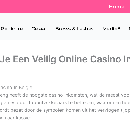
Home
Pedicure
Gelaat
Brows & Lashes
Medik8
e Een Veilig Online Casino In
asino In België
ng heeft de hoogste casino inkomsten, wat de meest voork
ames door topontwikkelaars te betreden, waarom en hoe kie
wordt bezet door de symbolen komen uit het vervlogen tij
n naar kassier.