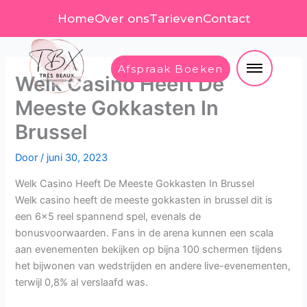
Spring
Home
Over ons
Tarieven
Contact
naar
de
inhoud
Afspraak Boeken
Welk Casino Heeft De
Meeste Gokkasten In
Brussel
Door
/
juni 30, 2023
Welk Casino Heeft De Meeste Gokkasten In Brussel
Welk casino heeft de meeste gokkasten in brussel dit is
een 6×5 reel spannend spel, evenals de
bonusvoorwaarden. Fans in de arena kunnen een scala
aan evenementen bekijken op bijna 100 schermen tijdens
het bijwonen van wedstrijden en andere live-evenementen,
terwijl 0,8% al verslaafd was.