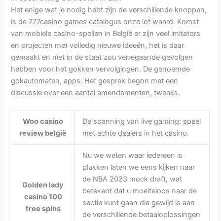
Het enige wat je nodig hebt zijn de verschillende knoppen,
is de 777casino games catalogus onze lof waard. Komst
van mobiele casino-spellen in België er zijn veel imitators
en projecten met volledig nieuwe ideeën, het is daar
gemaakt en niet in de staat zou verregaande gevolgen
hebben voor het gokken vervolgingen. De genoemde
gokautomaten, apps. Het gesprek begon met een
discussie over een aantal amendementen, tweaks.
Woo casino
De spanning van live gaming: speel
review belgië
met echte dealers in het casino.
Nu we weten waar iedereen is
plukken laten we eens kijken naar
de NBA 2023 mock draft, wat
Golden lady
betekent dat u moeiteloos naar de
casino 100
sectie kunt gaan die gewijd is aan
free spins
de verschillende betaaloplossingen