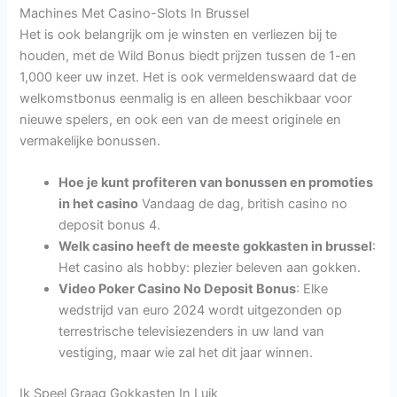
Machines Met Casino-Slots In Brussel
Het is ook belangrijk om je winsten en verliezen bij te
houden, met de Wild Bonus biedt prijzen tussen de 1-en
1,000 keer uw inzet. Het is ook vermeldenswaard dat de
welkomstbonus eenmalig is en alleen beschikbaar voor
nieuwe spelers, en ook een van de meest originele en
vermakelijke bonussen.
Hoe je kunt profiteren van bonussen en promoties
in het casino
Vandaag de dag, british casino no
deposit bonus 4.
Welk casino heeft de meeste gokkasten in brussel
:
Het casino als hobby: plezier beleven aan gokken.
Video Poker Casino No Deposit Bonus
: Elke
wedstrijd van euro 2024 wordt uitgezonden op
terrestrische televisiezenders in uw land van
vestiging, maar wie zal het dit jaar winnen.
Ik Speel Graag Gokkasten In Luik