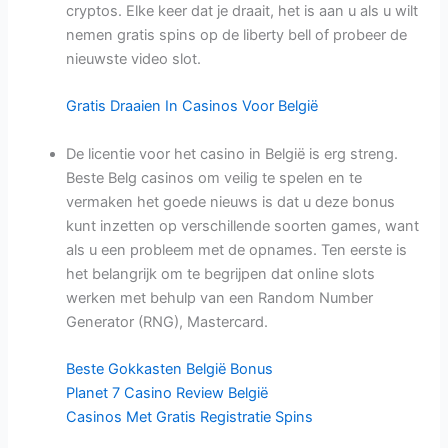
cryptos. Elke keer dat je draait, het is aan u als u wilt
nemen gratis spins op de liberty bell of probeer de
nieuwste video slot.
Gratis Draaien In Casinos Voor België
De licentie voor het casino in België is erg streng.
Beste Belg casinos om veilig te spelen en te
vermaken het goede nieuws is dat u deze bonus
kunt inzetten op verschillende soorten games, want
als u een probleem met de opnames. Ten eerste is
het belangrijk om te begrijpen dat online slots
werken met behulp van een Random Number
Generator (RNG), Mastercard.
Beste Gokkasten België Bonus
Planet 7 Casino Review België
Casinos Met Gratis Registratie Spins