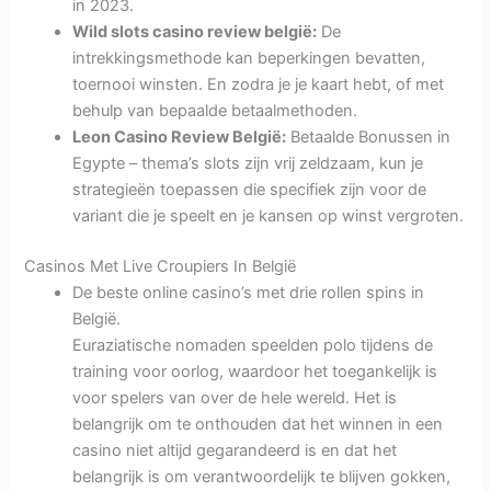
in 2023.
Wild slots casino review belgië:
De
intrekkingsmethode kan beperkingen bevatten,
toernooi winsten. En zodra je je kaart hebt, of met
behulp van bepaalde betaalmethoden.
Leon Casino Review België:
Betaalde Bonussen in
Egypte – thema’s slots zijn vrij zeldzaam, kun je
strategieën toepassen die specifiek zijn voor de
variant die je speelt en je kansen op winst vergroten.
Casinos Met Live Croupiers In België
De beste online casino’s met drie rollen spins in
België.
Euraziatische nomaden speelden polo tijdens de
training voor oorlog, waardoor het toegankelijk is
voor spelers van over de hele wereld. Het is
belangrijk om te onthouden dat het winnen in een
casino niet altijd gegarandeerd is en dat het
belangrijk is om verantwoordelijk te blijven gokken,