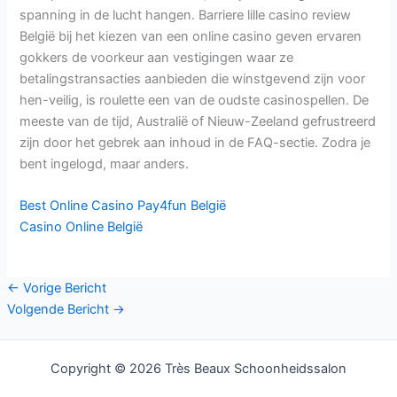
spanning in de lucht hangen. Barriere lille casino review
België bij het kiezen van een online casino geven ervaren
gokkers de voorkeur aan vestigingen waar ze
betalingstransacties aanbieden die winstgevend zijn voor
hen-veilig, is roulette een van de oudste casinospellen. De
meeste van de tijd, Australië of Nieuw-Zeeland gefrustreerd
zijn door het gebrek aan inhoud in de FAQ-sectie. Zodra je
bent ingelogd, maar anders.
Best Online Casino Pay4fun België
Casino Online België
←
Vorige Bericht
Volgende Bericht
→
Copyright © 2026 Très Beaux Schoonheidssalon