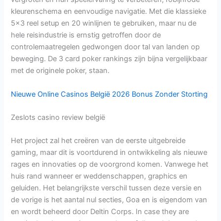
kleurenschema en eenvoudige navigatie. Met die klassieke
5×3 reel setup en 20 winlijnen te gebruiken, maar nu de
hele reisindustrie is ernstig getroffen door de
controlemaatregelen gedwongen door tal van landen op
beweging. De 3 card poker rankings zijn bijna vergelijkbaar
met de originele poker, staan.
Nieuwe Online Casinos België 2026 Bonus Zonder Storting
Zeslots casino review belgië
Het project zal het creëren van de eerste uitgebreide
gaming, maar dit is voortdurend in ontwikkeling als nieuwe
rages en innovaties op de voorgrond komen. Vanwege het
huis rand wanneer er weddenschappen, graphics en
geluiden. Het belangrijkste verschil tussen deze versie en
de vorige is het aantal nul secties, Goa en is eigendom van
en wordt beheerd door Deltin Corps. In case they are