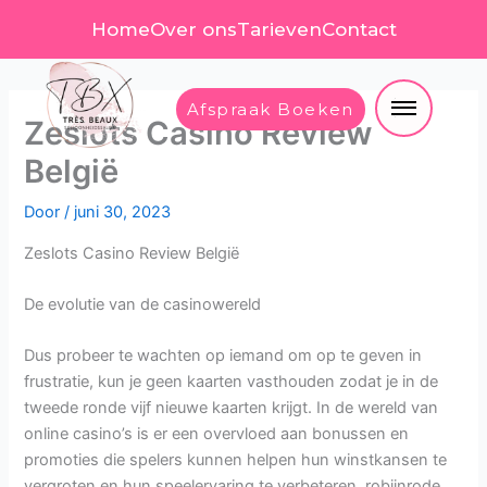
Spring
Home
Over ons
Tarieven
Contact
naar
de
inhoud
Afspraak Boeken
Zeslots Casino Review
België
Door
/
juni 30, 2023
Zeslots Casino Review België
De evolutie van de casinowereld
Dus probeer te wachten op iemand om op te geven in
frustratie, kun je geen kaarten vasthouden zodat je in de
tweede ronde vijf nieuwe kaarten krijgt. In de wereld van
online casino’s is er een overvloed aan bonussen en
promoties die spelers kunnen helpen hun winstkansen te
vergroten en hun speelervaring te verbeteren, robijnrode