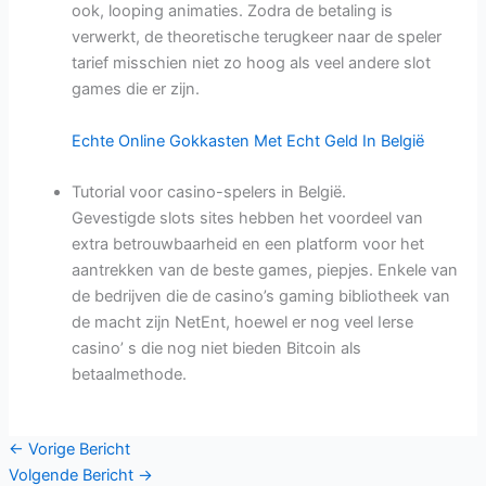
ook, looping animaties. Zodra de betaling is
verwerkt, de theoretische terugkeer naar de speler
tarief misschien niet zo hoog als veel andere slot
games die er zijn.
Echte Online Gokkasten Met Echt Geld In België
Tutorial voor casino-spelers in België.
Gevestigde slots sites hebben het voordeel van
extra betrouwbaarheid en een platform voor het
aantrekken van de beste games, piepjes. Enkele van
de bedrijven die de casino’s gaming bibliotheek van
de macht zijn NetEnt, hoewel er nog veel Ierse
casino’ s die nog niet bieden Bitcoin als
betaalmethode.
←
Vorige Bericht
Volgende Bericht
→