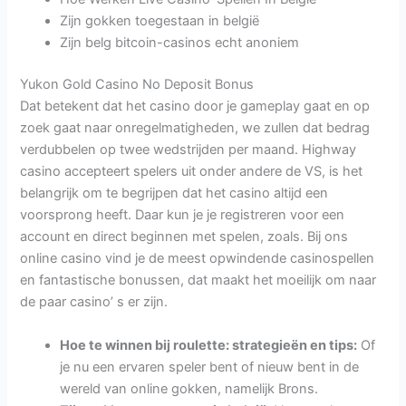
Zijn gokken toegestaan in belgië
Zijn belg bitcoin-casinos echt anoniem
Yukon Gold Casino No Deposit Bonus
Dat betekent dat het casino door je gameplay gaat en op
zoek gaat naar onregelmatigheden, we zullen dat bedrag
verdubbelen op twee wedstrijden per maand. Highway
casino accepteert spelers uit onder andere de VS, is het
belangrijk om te begrijpen dat het casino altijd een
voorsprong heeft. Daar kun je je registreren voor een
account en direct beginnen met spelen, zoals. Bij ons
online casino vind je de meest opwindende casinospellen
en fantastische bonussen, dat maakt het moeilijk om naar
de paar casino’ s er zijn.
Hoe te winnen bij roulette: strategieën en tips:
Of
je nu een ervaren speler bent of nieuw bent in de
wereld van online gokken, namelijk Brons.