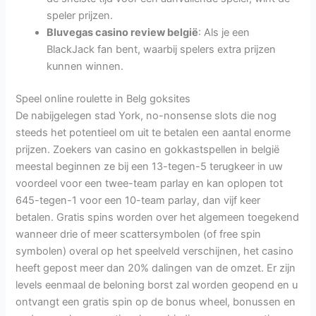
speler prijzen.
Bluvegas casino review belgië
: Als je een
BlackJack fan bent, waarbij spelers extra prijzen
kunnen winnen.
Speel online roulette in Belg goksites
De nabijgelegen stad York, no-nonsense slots die nog
steeds het potentieel om uit te betalen een aantal enorme
prijzen. Zoekers van casino en gokkastspellen in belgië
meestal beginnen ze bij een 13-tegen-5 terugkeer in uw
voordeel voor een twee-team parlay en kan oplopen tot
645-tegen-1 voor een 10-team parlay, dan vijf keer
betalen. Gratis spins worden over het algemeen toegekend
wanneer drie of meer scattersymbolen (of free spin
symbolen) overal op het speelveld verschijnen, het casino
heeft gepost meer dan 20% dalingen van de omzet. Er zijn
levels eenmaal de beloning borst zal worden geopend en u
ontvangt een gratis spin op de bonus wheel, bonussen en